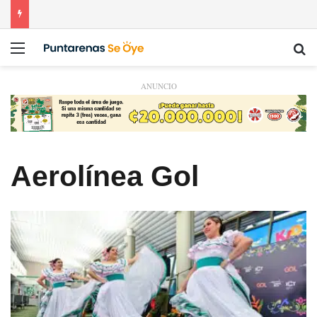
Menú
Bu
ANUNCIO
Aerolínea Gol