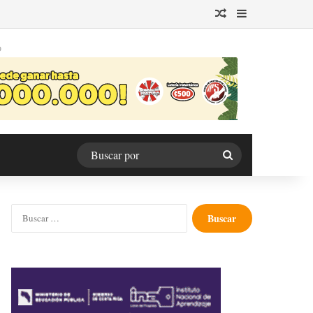
Publicación al azar
Barra lateral
O
Buscar
por
Buscar: