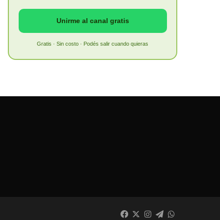
Unirme al canal gratis
Gratis · Sin costo · Podés salir cuando quieras
Facebook
X
Instagram
Telegram
WhatsApp