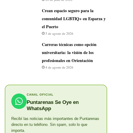
Crean espacio seguro para la
comunidad LGBTIQ+ en Esparza y
el Puerto
5 de agosto de 2026
Carreras técnicas como opción
universitaria: la visión de los
profesionales en Orientación
4 de agosto de 2026
CANAL OFICIAL
Puntarenas Se Oye en
WhatsApp
Recibí las noticias más importantes de Puntarenas
directo en tu teléfono. Sin spam, solo lo que
importa.