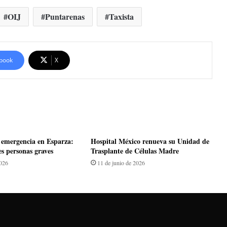
OIJ
Puntarenas
Taxista
book
X
emergencia en Esparza:
Hospital México renueva su Unidad de
es personas graves
Trasplante de Células Madre
2026
11 de junio de 2026