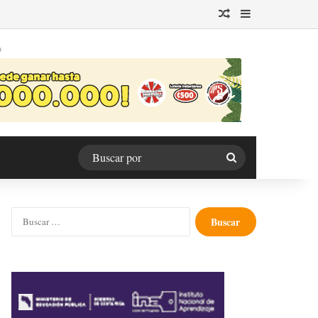
Publicación al azar
Barra lateral
O
Buscar
por
Buscar: