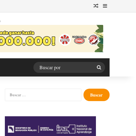
Publicación al azar
Barra lateral
O
Buscar
por
Buscar: