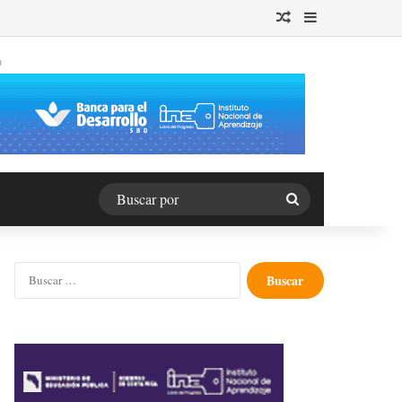
Publicación al azar
Barra lateral
O
Buscar
por
Buscar: