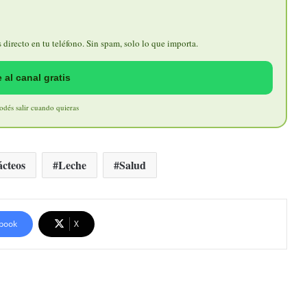
directo en tu teléfono. Sin spam, solo lo que importa.
 al canal gratis
Podés salir cuando quieras
cteos
Leche
Salud
book
X