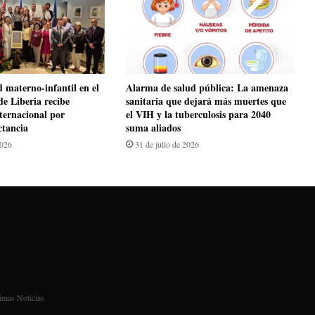
d materno-infantil en el
​Alarma de salud pública: La amenaza
de Liberia recibe
sanitaria que dejará más muertes que
nternacional por
el VIH y la tuberculosis para 2040
ctancia
suma aliados
2026
31 de julio de 2026
imas Noticias