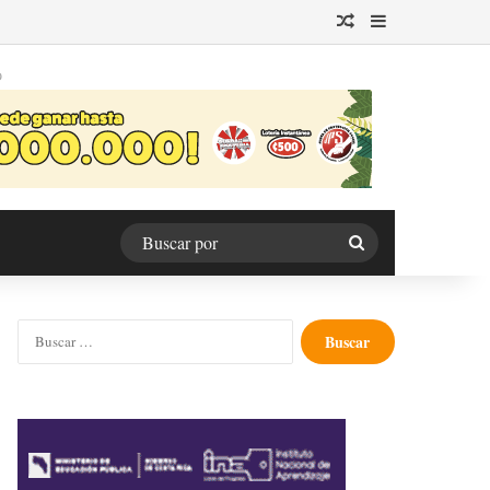
Publicación al azar
Barra lateral
O
Buscar
por
Buscar: