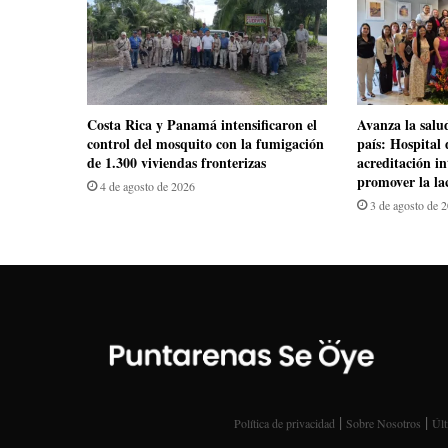
Costa Rica y Panamá intensificaron el
Avanza la salu
control del mosquito con la fumigación
país: Hospital 
de 1.300 viviendas fronterizas
acreditación i
promover la la
4 de agosto de 2026
3 de agosto de 
|
|
Política de privacidad
Sobre Nosotros
Últ