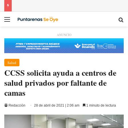
Menú
Bu
ANUNCIO
Salud
CCSS solicita ayuda a centros de
salud privados por faltante de
camas
Redacción
28 de abril de 2021 | 2:06 am
1 minuto de lectura