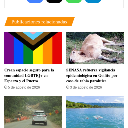
Publicaciones relacionadas
Crean espacio seguro para la
SENASA refuerza vigilancia
comunidad LGBTIQ+ en
epidemiológica en Golfito por
Esparza y el Puerto
caso de rabia paralítica
5 de agosto de 2026
3 de agosto de 2026