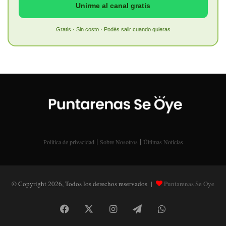
Unirme al canal gratis
Gratis · Sin costo · Podés salir cuando quieras
|
|
Política de privacidad
Sobre Nosotros
Últimas Noticias
© Copyright 2026, Todos los derechos reservados |
Puntarenas Se Oye
Facebook
X
Instagram
Telegram
WhatsApp