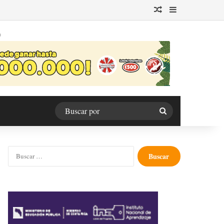
Publicación al azar
Barra lateral
O
Buscar
por
Buscar: