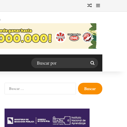
Publicación al azar
Barra lateral
O
Buscar
por
Buscar: