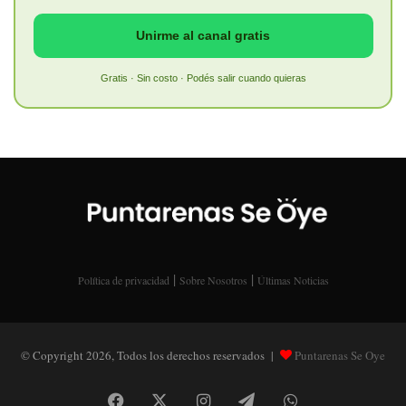
Unirme al canal gratis
Gratis · Sin costo · Podés salir cuando quieras
|
|
Política de privacidad
Sobre Nosotros
Últimas Noticias
© Copyright 2026, Todos los derechos reservados |
Puntarenas Se Oye
Facebook
X
Instagram
Telegram
WhatsApp