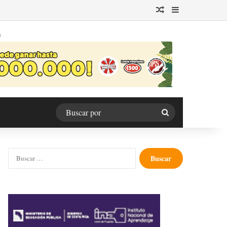
Publicación al azar
Barra lateral
O
Buscar
por
Buscar: