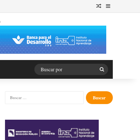
Publicación al azar
Barra lateral
O
Buscar
por
Buscar: