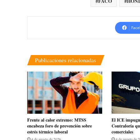
FACO
HON
Face
Publicaciones relacionadas
Frente al calor extremo: MTSS
El ICE impugn
encabeza foro de prevención sobre
Contraloría qu
estrés térmico laboral
comerciales
4 de agosto de 2026
4 de agosto de 