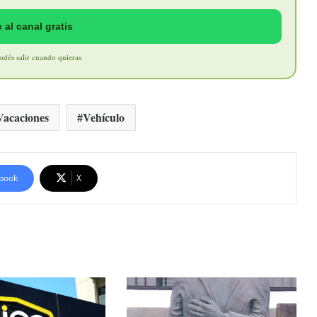
 al canal gratis
Podés salir cuando quieras
Vacaciones
Vehículo
book
X