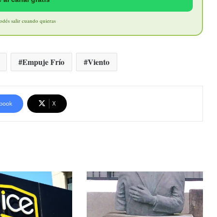
Podés salir cuando quieras
Empuje Frío
Viento
book
X