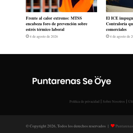
Frente al calor extremo: MTSS
El ICE impugn
encabeza foro de prevención sobre
Contraloría qu
estrés térmico laboral
comerciales
4 de agosto de 2026
4 de agosto de 
|
|
Política de privacidad
Sobre Nosotros
Últ
© Copyright 2026, Todos los derechos reservados |
Puntarenas