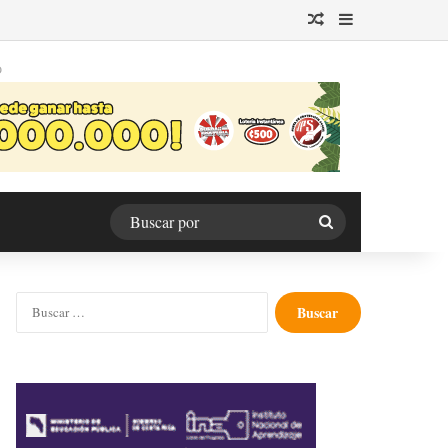
Publicación al azar
Barra lateral
O
Buscar
por
Buscar: