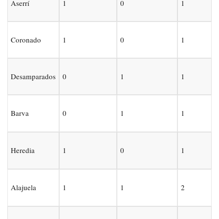
Aserrí
1
0
1
Coronado
1
0
1
Desamparados
0
1
1
Barva
0
1
1
Heredia
1
0
1
Alajuela
1
1
2