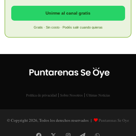
Unirme al canal gratis
Gratis · Sin costo · Podés salir cuando quieras
|
|
Política de privacidad
Sobre Nosotros
Últimas Noticias
© Copyright 2026, Todos los derechos reservados |
Puntarenas Se Oye
Facebook
X
Instagram
Telegram
WhatsApp