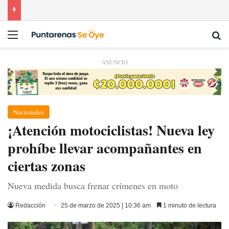
Menú
Bu
ANUNCIO
Nacionales
¡Atención motociclistas! Nueva ley
prohíbe llevar acompañantes en
ciertas zonas
Nueva medida busca frenar crímenes en moto
Redacción
25 de marzo de 2025 | 10:36 am
1 minuto de lectura