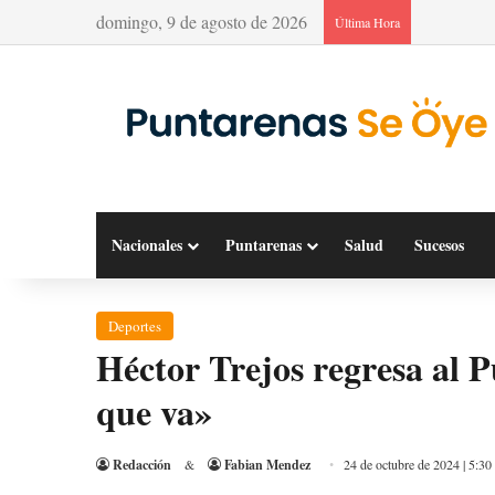
domingo, 9 de agosto de 2026
Última Hora
Nacionales
Puntarenas
Salud
Sucesos
Deportes
Héctor Trejos regresa al 
que va»
Redacción
&
Fabian Mendez
24 de octubre de 2024 | 5:30