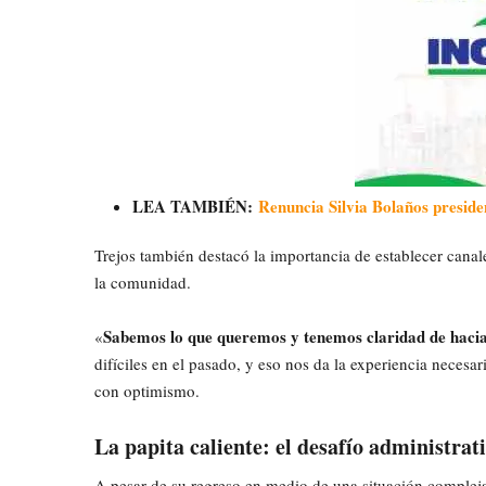
LEA TAMBIÉN:
Renuncia Silvia Bolaños presid
Trejos también destacó la importancia de establecer cana
la comunidad.
Sabemos lo que queremos y tenemos claridad de hac
«
difíciles en el pasado, y eso nos da la experiencia necesa
con optimismo.
La papita caliente: el desafío administrat
A pesar de su regreso en medio de una situación compleja