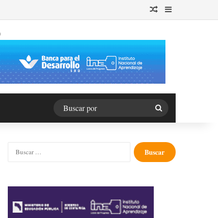
Publicación al azar
Barra lateral
O
Buscar
por
Buscar: