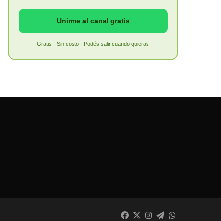
Unirme al canal gratis
Gratis · Sin costo · Podés salir cuando quieras
Facebook
X
Instagram
Telegram
WhatsApp