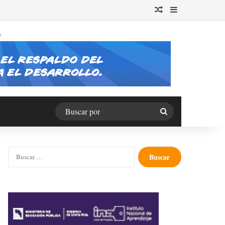
Publicación al azar
Barra lateral
O
Buscar
por
Buscar: