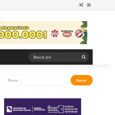
Publicación al azar
Barra lateral
O
Buscar
por
Buscar: