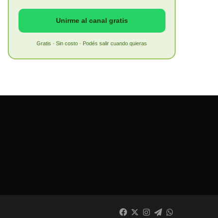
Unirme al canal gratis
Gratis · Sin costo · Podés salir cuando quieras
Facebook
X
Instagram
Telegram
WhatsApp