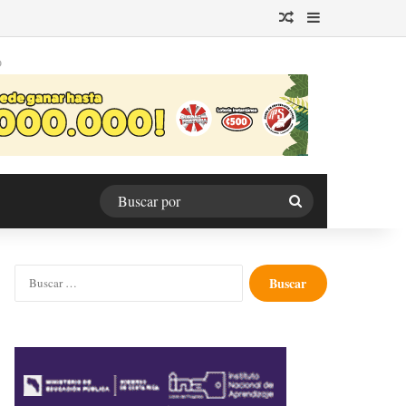
Publicación al azar
Barra lateral
O
Buscar
por
Buscar: