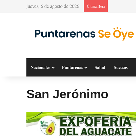
jueves, 6 de agosto de 2026
Última Hora
Nacionales
Puntarenas
Salud
Sucesos
San Jerónimo