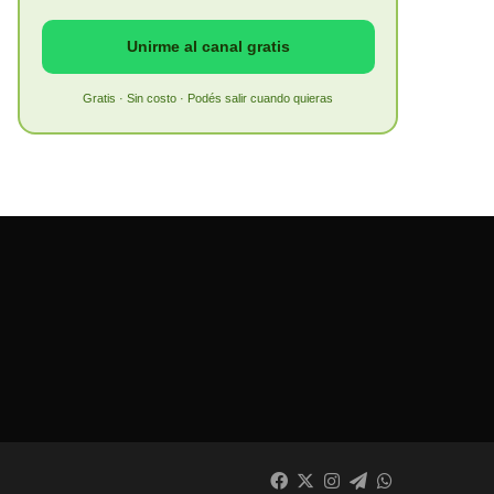
Unirme al canal gratis
Gratis · Sin costo · Podés salir cuando quieras
Facebook
X
Instagram
Telegram
WhatsApp