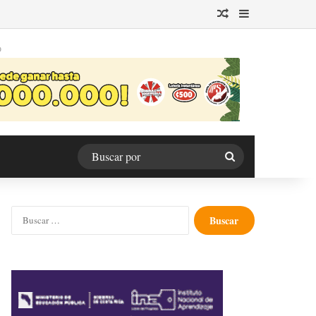
Publicación al azar
Barra lateral
O
Buscar
por
Buscar: