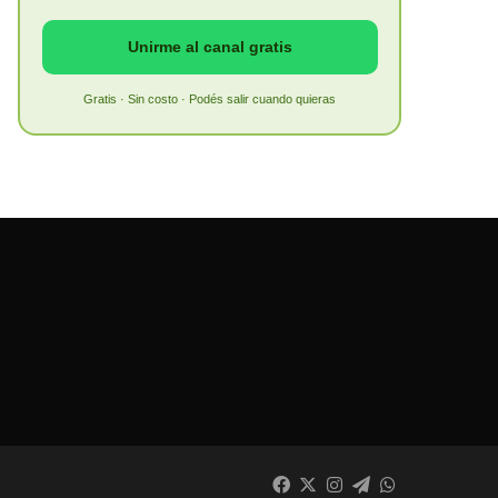
Unirme al canal gratis
Gratis · Sin costo · Podés salir cuando quieras
Facebook
X
Instagram
Telegram
WhatsApp