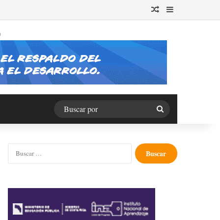
Publicación al azar
Barra lateral
O
Buscar
por
Buscar: