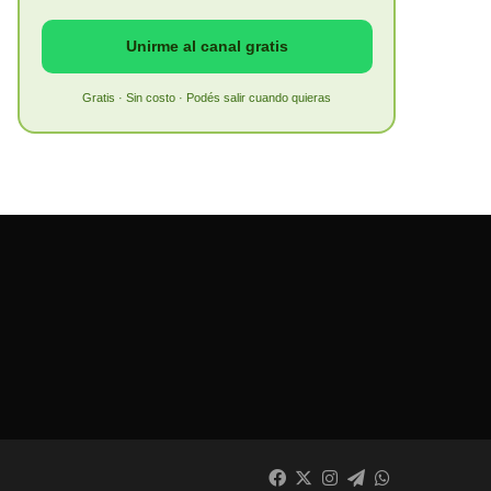
Unirme al canal gratis
Gratis · Sin costo · Podés salir cuando quieras
Facebook
X
Instagram
Telegram
WhatsApp