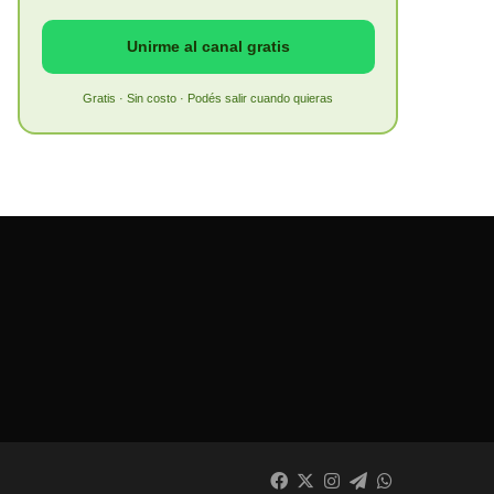
Unirme al canal gratis
Gratis · Sin costo · Podés salir cuando quieras
Facebook
X
Instagram
Telegram
WhatsApp