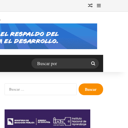
Publicación al azar
Barra lateral
O
Buscar
por
Buscar: