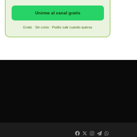
Unirme al canal gratis
Gratis · Sin costo · Podés salir cuando quieras
Facebook
X
Instagram
Telegram
WhatsApp