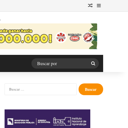
Publicación al azar
Barra lateral
O
Buscar
por
Buscar: