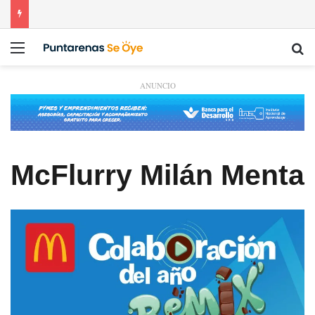
Menú
Bu
ANUNCIO
McFlurry Milán Menta