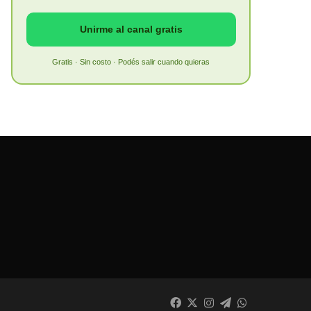
Unirme al canal gratis
Gratis · Sin costo · Podés salir cuando quieras
Facebook
X
Instagram
Telegram
WhatsApp