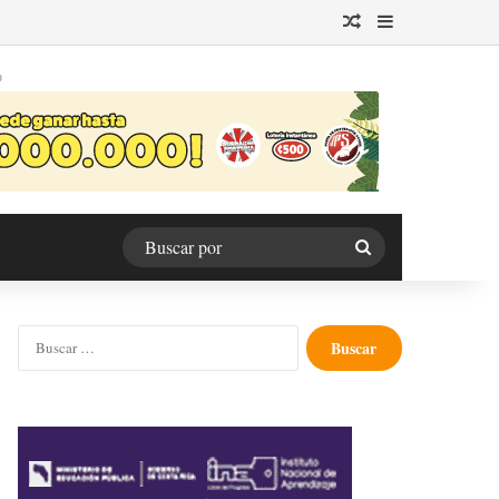
Publicación al azar
Barra lateral
O
Buscar
por
Buscar: