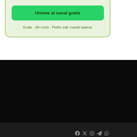
Unirme al canal gratis
Gratis · Sin costo · Podés salir cuando quieras
Facebook
X
Instagram
Telegram
WhatsApp