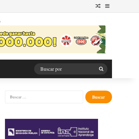
Publicación al azar
Barra lateral
O
Buscar
por
Buscar: