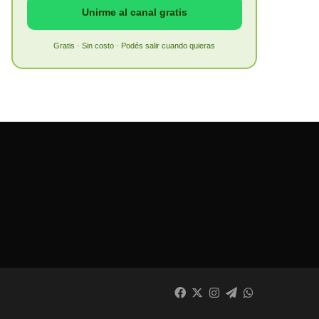
Unirme al canal gratis
Gratis · Sin costo · Podés salir cuando quieras
Facebook
X
Instagram
Telegram
WhatsApp