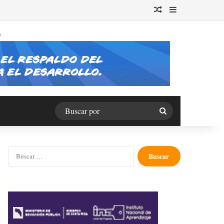
Publicación al azar
Barra lateral
O
Buscar
por
Buscar: