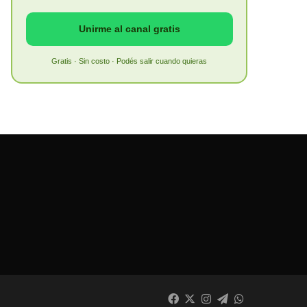
Unirme al canal gratis
Gratis · Sin costo · Podés salir cuando quieras
Facebook
X
Instagram
Telegram
WhatsApp