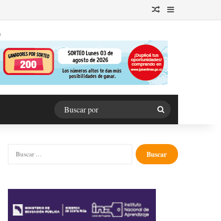
Publicación al azar
Barra lateral
O
Buscar
por
Buscar: