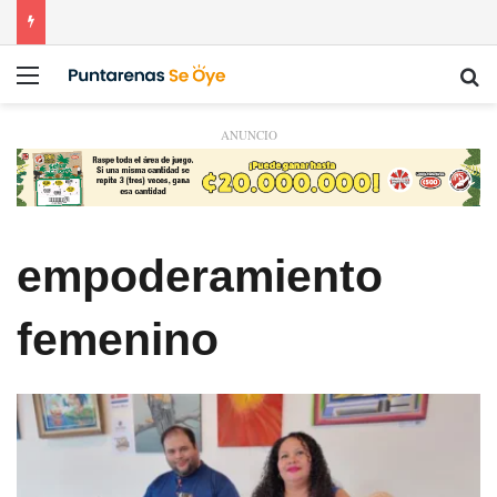
Menú
Bu
ANUNCIO
empoderamiento
femenino