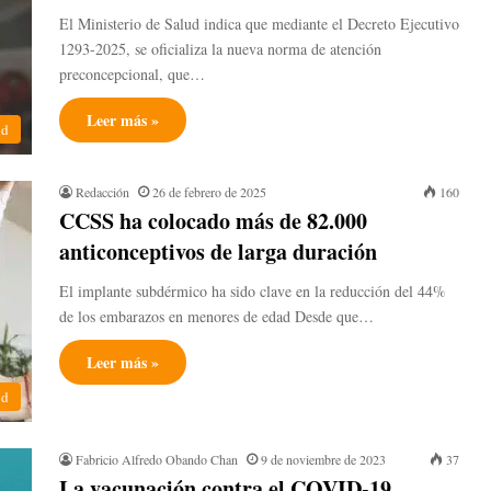
El Ministerio de Salud indica que mediante el Decreto Ejecutivo
1293-2025, se oficializa la nueva norma de atención
preconcepcional, que…
Leer más »
ud
Redacción
26 de febrero de 2025
160
CCSS ha colocado más de 82.000
anticonceptivos de larga duración
El implante subdérmico ha sido clave en la reducción del 44%
de los embarazos en menores de edad Desde que…
Leer más »
ud
Fabricio Alfredo Obando Chan
9 de noviembre de 2023
37
La vacunación contra el COVID-19