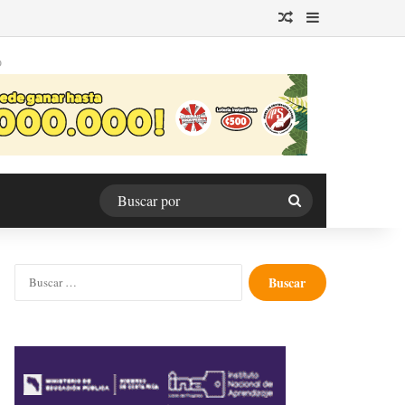
Publicación al azar
Barra lateral
O
Buscar
por
Buscar: