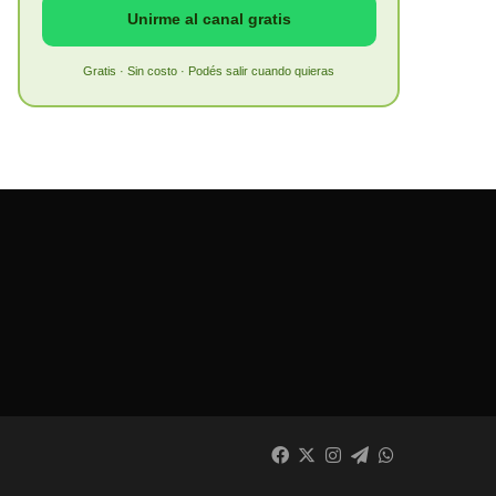
Unirme al canal gratis
Gratis · Sin costo · Podés salir cuando quieras
Facebook
X
Instagram
Telegram
WhatsApp