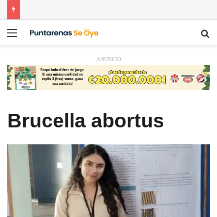
Menú
Bu
ANUNCIO
Brucella abortus