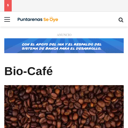
Menú
Bu
ANUNCIO
Bio-Café