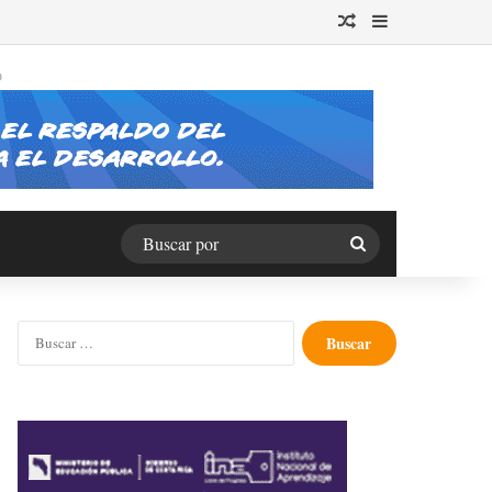
Publicación al azar
Barra lateral
O
Buscar
por
Buscar: