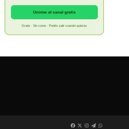
Unirme al canal gratis
Gratis · Sin costo · Podés salir cuando quieras
Facebook
X
Instagram
Telegram
WhatsApp