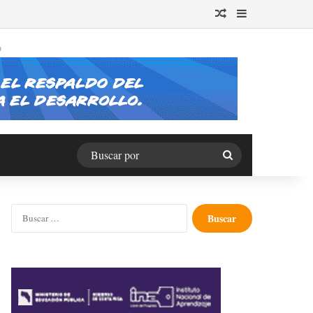
Publicación al azar
Barra lateral
O
Buscar
por
Buscar: