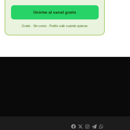
Unirme al canal gratis
Gratis · Sin costo · Podés salir cuando quieras
Facebook
X
Instagram
Telegram
WhatsApp