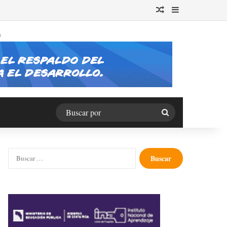
Publicación al azar
Barra lateral
O
Buscar
por
Buscar: