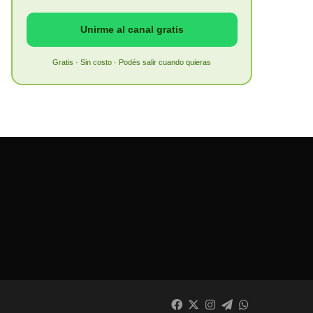
Unirme al canal gratis
Gratis · Sin costo · Podés salir cuando quieras
Facebook
X
Instagram
Telegram
WhatsApp