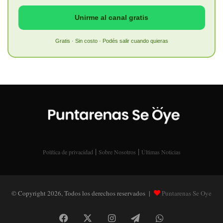
Unirme al canal gratis
Gratis · Sin costo · Podés salir cuando quieras
|
|
Política de privacidad
Sobre Nosotros
Últimas Noticias
© Copyright 2026, Todos los derechos reservados |
Puntarenas Se Oye
Facebook
X
Instagram
Telegram
WhatsApp