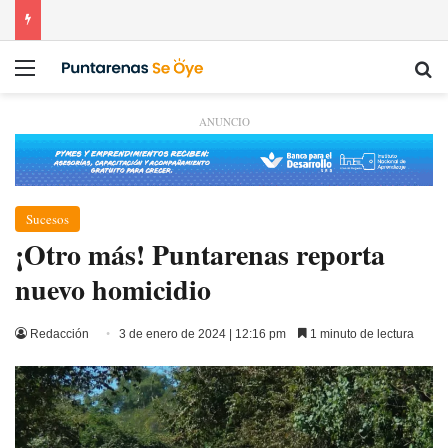
Menú
Bu
ANUNCIO
Sucesos
¡Otro más! Puntarenas reporta
nuevo homicidio
Redacción
3 de enero de 2024 | 12:16 pm
1 minuto de lectura