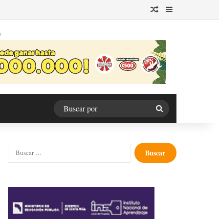
Publicación al azar
Barra lateral
O
Buscar
por
Buscar: