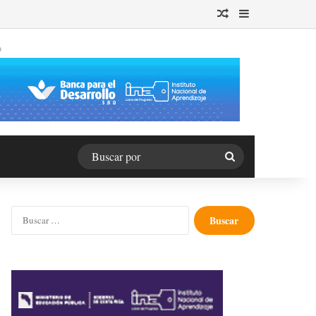
Publicación al azar
Barra lateral
O
Buscar
por
Buscar: