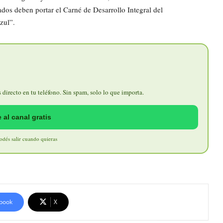
ados deben portar el Carné de Desarrollo Integral del
zul”.
directo en tu teléfono. Sin spam, solo lo que importa.
 al canal gratis
Podés salir cuando quieras
book
X