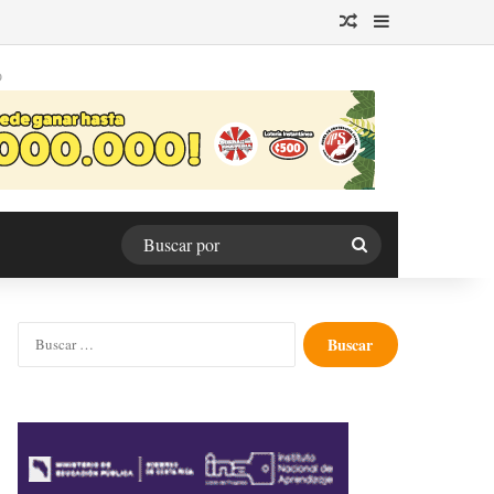
Publicación al azar
Barra lateral
O
Buscar
por
Buscar: