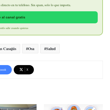
directo en tu teléfono. Sin spam, solo lo que importa.
 al canal gratis
Podés salir cuando quieras
as Casajús
Osa
Salud
book
X