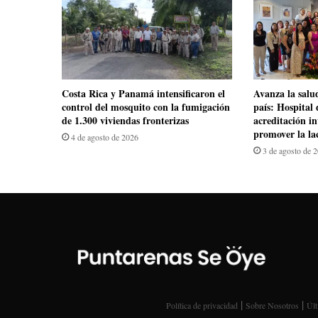
Costa Rica y Panamá intensificaron el
Avanza la salu
control del mosquito con la fumigación
país: Hospital 
de 1.300 viviendas fronterizas
acreditación i
promover la la
4 de agosto de 2026
3 de agosto de 
|
|
Política de privacidad
Sobre Nosotros
Últ