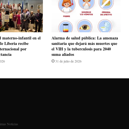
d materno-infantil en el
​Alarma de salud pública: La amenaza
de Liberia recibe
sanitaria que dejará más muertes que
nternacional por
el VIH y la tuberculosis para 2040
ctancia
suma aliados
2026
31 de julio de 2026
imas Noticias