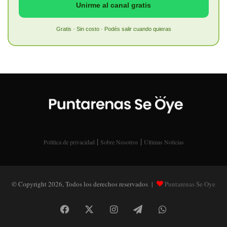
Unirme al canal gratis
Gratis · Sin costo · Podés salir cuando quieras
|
|
Política de privacidad
Sobre Nosotros
Últimas Noticias
© Copyright 2026, Todos los derechos reservados |
Puntarenas Se Oye
Facebook
X
Instagram
Telegram
WhatsApp