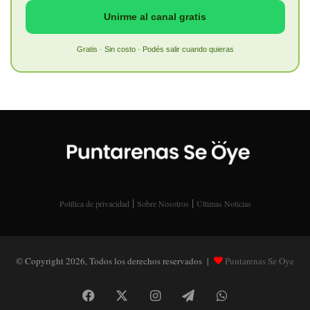
Unirme al canal gratis
Gratis · Sin costo · Podés salir cuando quieras
|
|
Política de privacidad
Sobre Nosotros
Últimas Noticias
© Copyright 2026, Todos los derechos reservados |
Puntarenas Se Oye
Facebook
X
Instagram
Telegram
WhatsApp