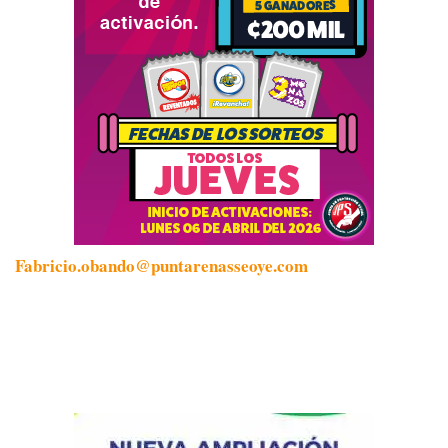
Fabricio.obando@puntarenasseoye.com