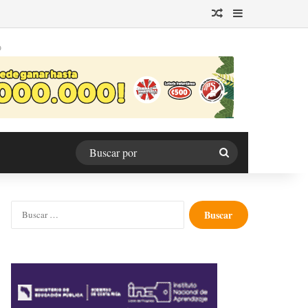
Publicación al azar
Barra lateral
O
Buscar
por
Buscar: