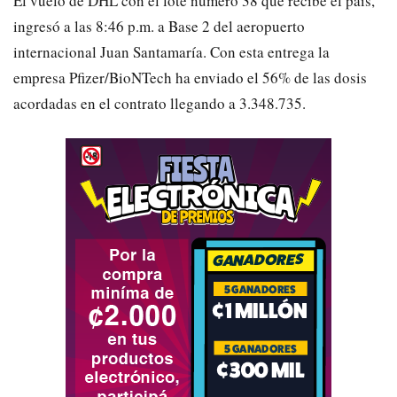
El vuelo de DHL con el lote número 38 que recibe el país,
ingresó
a
las 8:
46
p.m
. a Base 2 del aeropuerto
internacio
nal Juan Santamaría. Con esta entrega
la
empresa
Pfizer/BioNTech ha enviado el 56% de las dosis
acordadas en el contrato llegando a
3
.348.735.