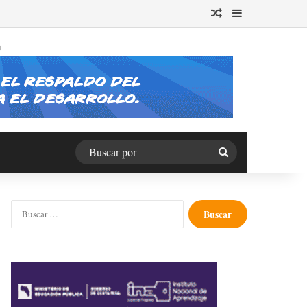
Publicación al azar
Barra lateral
O
Buscar
por
Buscar: