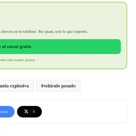
directo en tu teléfono. Sin spam, solo lo que importa.
 al canal gratis
Podés salir cuando quieras
lanta explosiva
vehículo pesado
book
X