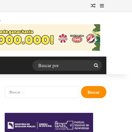
Publicación al azar
Barra lateral
O
Buscar
por
Buscar: